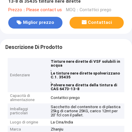
13-8 di 35435 tinture nere dirette
Prezzo：Please contact us
MOQ：Contattici prego
Miglior prezzo
Contattaci
Descrizione Di Prodotto
Tinture nere dirette di VSF solubili in
acqua
,
Le tinture nere dirette spolverizzano
Evidenziare
C.1. 35435
,
Polvere nera diretta della tintura di
CAS 6473-13-8
Capacità di
Contattici prego
alimentazione
Sacchetto del contenitore o di plastica
Imballaggi
25kg di cartone 25KG, carico 12mt per
particolari
20' fcl con il pallet.
Luogo di origine
La Cina/India
Marca
Zhanjiu