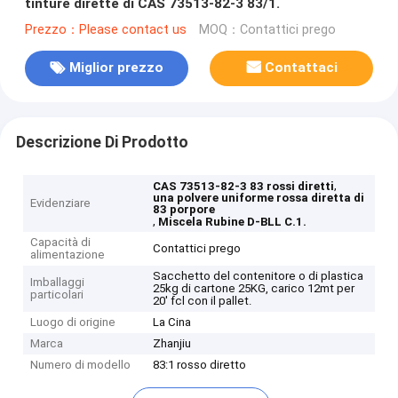
tinture dirette di CAS 73513-82-3 83/1.
Prezzo：Please contact us
MOQ：Contattici prego
Miglior prezzo
Contattaci
Descrizione Di Prodotto
,
CAS 73513-82-3 83 rossi diretti
una polvere uniforme rossa diretta di
Evidenziare
83 porpore
,
Miscela Rubine D-BLL C.1.
Capacità di
Contattici prego
alimentazione
Sacchetto del contenitore o di plastica
Imballaggi
25kg di cartone 25KG, carico 12mt per
particolari
20' fcl con il pallet.
Luogo di origine
La Cina
Marca
Zhanjiu
Numero di modello
83:1 rosso diretto