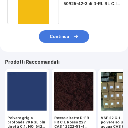
50925-42-3 di D-RL RL C.I.
86 gialli diretti
Continua
Prodotti Raccomandati
Polvere grigia
Rosso diretto D-FR
VSF 22 C.1. Un
profonda 70 RGL blu
FR C.I. Rosso 227
polvere solubil
diretti C.1. NO. 6428-
CAS 12222-51-4
acqua CAS 64