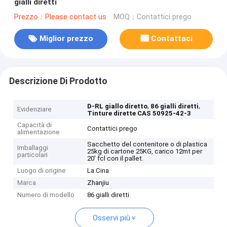
gialli diretti
Prezzo：Please contact us
MOQ：Contattici prego
Miglior prezzo
Contattaci
Descrizione Di Prodotto
,
,
D-RL giallo diretto
86 gialli diretti
Evidenziare
Tinture dirette CAS 50925-42-3
Capacità di
Contattici prego
alimentazione
Sacchetto del contenitore o di plastica
Imballaggi
25kg di cartone 25KG, carico 12mt per
particolari
20' fcl con il pallet.
Luogo di origine
La Cina
Marca
Zhanjiu
Numero di modello
86 gialli diretti
Osservi più