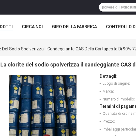
DOTTI
CIRCA NOI
GIRO DELLA FABBRICA
CONTROLLO DI
te Del Sodio Spolverizza Il Candeggiante CAS Della Cartapesta Di 90% 7
La clorite del sodio spolverizza il candeggiante CAS 
Dettagli:
Luogo di origine:
Marca:
Numero di modello:
Termini di pagame
Quantità di ordine 
Prezzo:
Imballaggi particolar