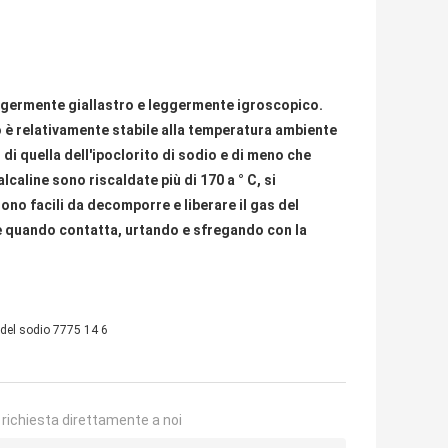
 leggermente giallastro e leggermente igroscopico.
io è relativamente stabile alla temperatura ambiente
 di quella dell'ipoclorito di sodio e di meno che
caline sono riscaldate più di 170 a ° C, si
ono facili da decomporre e liberare il gas del
are quando contatta, urtando e sfregando con la
e del sodio 7775 14 6
a richiesta direttamente a noi