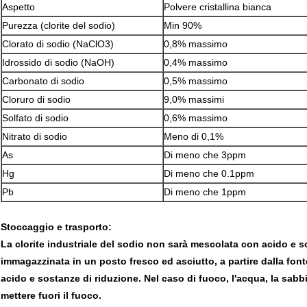
Aspetto
Polvere cristallina bianca
Purezza (clorite del sodio)
Min 90%
Clorato di sodio (NaClO3)
0,8% massimo
Idrossido di sodio (NaOH)
0,4% massimo
Carbonato di sodio
0,5% massimo
Cloruro di sodio
9,0% massimi
Solfato di sodio
0,6% massimo
Nitrato di sodio
Meno di 0,1%
As
Di meno che 3ppm
Hg
Di meno che 0.1ppm
Pb
Di meno che 1ppm
Stoccaggio e trasporto:
La clorite industriale del sodio non sarà mescolata con acido e so
immagazzinata in un posto fresco ed asciutto, a partire dalla fon
acido e sostanze di riduzione. Nel caso di fuoco, l'acqua, la sabbi
mettere fuori il fuoco.