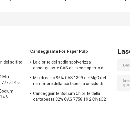
polvere di
85% CAS 1309-48-
Pulp CAS 16940
Hydrosulfite del
4 del MgO della
66-2 del
sodio 7775 14 6
cartapesta da
boroidruro di
magnesite
sodio
Las
Candeggiante For Paper Pulp
 del solfito
La clorite del sodio spolverizza il
candeggiante CAS della cartapesta di
90% 7758 19 2
% Min
Min di carta 96% CAS 1309 del MgO del
 7775 14 6
riempitore della cartapesta ossido di
magnesio 48 4
 Sodium
Candeggiante Sodium Chlorite della
14 6
cartapesta 82% CAS 7758 19 2 ClNaO2