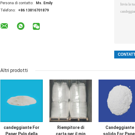
Persona di contatto:
Ms. Emily
Telefono:
+86 13816701879
Altri prodotti
candeggiante For
Riempitore di
Candeggiante
Paper Pulp della
carta per il min
solido For Pape