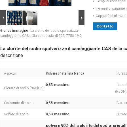
Tempi di consegna:
Termini di pagamen
Capacità di aliment
Contatto
Grande immagine :
La clorite del sodio spolverizza il
candeggiante CAS della cartapesta di 90% 7758 19 2
La clorite del sodio spolverizza il candeggiante CAS della 
descrizione
Aspetto:
Polvere cristallina bianca
Purezz
0,8% massimo
Idross
Clorato di sodio (NaClO3):
(NaOH)
Carbonato di sodio:
0,5% massimo
Clorur
solfato di sodio:
0,6% massimo
Nitrato
polvere 90% della clorite del sodio
cristal
,