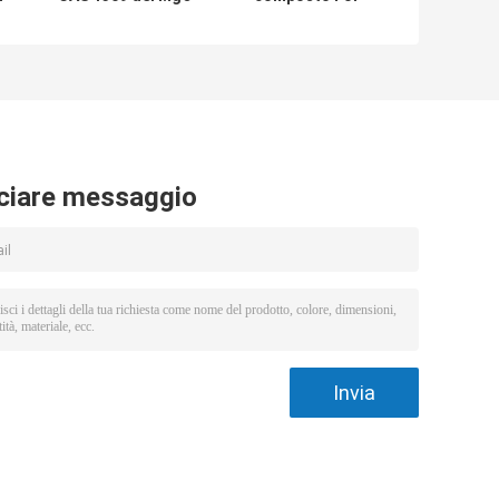
-
del riempitore
Paper Pulp CAS
della cartapesta
70693-62-8 di
ossido di
Monopersulfate
magnesio 48 4
del potassio
ciare messaggio