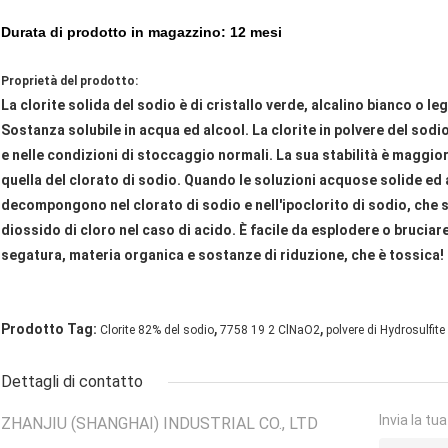
Durata di prodotto in magazzino: 12 mesi
Proprietà del prodotto:
La clorite solida del sodio è di cristallo verde, alcalino bianco o
Sostanza solubile in acqua ed alcool. La clorite in polvere del sod
e nelle condizioni di stoccaggio normali. La sua stabilità è maggior
quella del clorato di sodio. Quando le soluzioni acquose solide ed al
decompongono nel clorato di sodio e nell'ipoclorito di sodio, che s
diossido di cloro nel caso di acido. È facile da esplodere o bruci
segatura, materia organica e sostanze di riduzione, che è tossica!
,
,
Prodotto Tag:
Clorite 82% del sodio
7758 19 2 ClNaO2
polvere di Hydrosulfit
Dettagli di contatto
Invia la tu
ZHANJIU (SHANGHAI) INDUSTRIAL CO., LTD