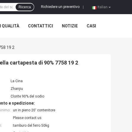
Richiedere un preventivo
Ricerca
|
Italian
 QUALITÀ
CONTATTICI
NOTIZIE
CASI
758 19 2
della cartapesta di 90% 7758 19 2
La Cina
Zhanjiu
Clorite 90% del sodio
nto e spedizione:
minimo:
un in pieno 20' contenitore
Please contact us
i:
tamburo del ferro 50kg