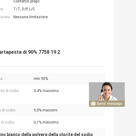
Contattici prego
to:
T/T, D/P, L/C
azione:
Nessuna limitazione
cartapesta di 90% 7758 19 2
a:
min 90%
ido di sodio
0,4% massimo
:
o di sodio:
9,0% massimi
 di sodio:
0,1% massimo
lino bianco della polvere della clorite del sodio
,