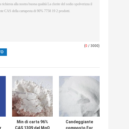
(
0
/ 3000)
Min di carta 96%
Candeggiante
r
CAS 1309 del MgO
composto For