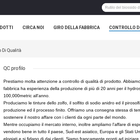
DOTTI
CIRCA NOI
GIRO DELLA FABBRICA
CONTROLLO DI
 Di Qualità
QC profilo
Prestiamo molta attenzione a controllo di qualità di prodotto. Abbiamo i
fabbrica ha esperienza della produzione di più di 20 anni per il hydrosu
100,000metric all'anno.
Produciamo le tinture dello zolfo, il solfito di sodio anidro ed il piroso
produzione ed il processo finito. Offriamo una consegna stessa di te
sostenere il nostro affare con i clienti da ogni parte del mondo.
Mentre occupiamo il mercato interno, inoltre ampliamo l'affare di espor
vendono bene in tutto il paese, Sud-est asiatico, Europa e gli Stati Un
elogiati e si fidano di dai clienti. Siamo francamente pronti ad iniziare 