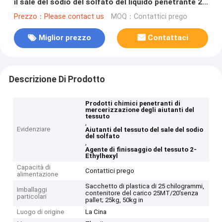
il sale del sodio del solfato del liquido penetrante 2-
Ethylhexyl
Prezzo：Please contact us
MOQ：Contattici prego
Miglior prezzo
Contattaci
Descrizione Di Prodotto
Prodotti chimici penetranti di
mercerizzazione degli aiutanti del
tessuto
,
Evidenziare
Aiutanti del tessuto del sale del sodio
del solfato
,
Agente di finissaggio del tessuto 2-
Ethylhexyl
Capacità di
Contattici prego
alimentazione
Sacchetto di plastica di 25 chilogrammi,
Imballaggi
contenitore del carico 25MT/20'senza
particolari
pallet; 25kg, 50kg in
Luogo di origine
La Cina