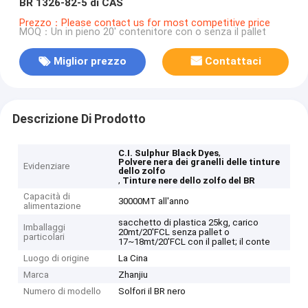
BR 1326-82-5 di CAS
Prezzo：Please contact us for most competitive price
MOQ：Un in pieno 20' contenitore con o senza il pallet
Miglior prezzo
Contattaci
Descrizione Di Prodotto
,
C.I. Sulphur Black Dyes
Polvere nera dei granelli delle tinture
Evidenziare
dello zolfo
,
Tinture nere dello zolfo del BR
Capacità di
30000MT all'anno
alimentazione
sacchetto di plastica 25kg, carico
Imballaggi
20mt/20'FCL senza pallet o
particolari
17~18mt/20'FCL con il pallet; il conte
Luogo di origine
La Cina
Marca
Zhanjiu
Numero di modello
Solfori il BR nero