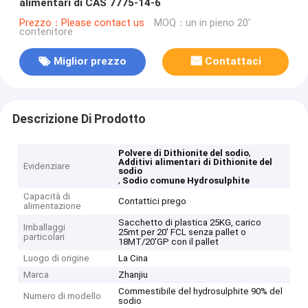
alimentari di CAS 7775-14-6
Prezzo：Please contact us
MOQ：un in pieno 20'
contenitore
Miglior prezzo
Contattaci
Descrizione Di Prodotto
,
Polvere di Dithionite del sodio
Additivi alimentari di Dithionite del
Evidenziare
sodio
,
Sodio comune Hydrosulphite
Capacità di
Contattici prego
alimentazione
Sacchetto di plastica 25KG, carico
Imballaggi
25mt per 20' FCL senza pallet o
particolari
18MT/20'GP con il pallet
Luogo di origine
La Cina
Marca
Zhanjiu
Commestibile del hydrosulphite 90% del
Numero di modello
sodio